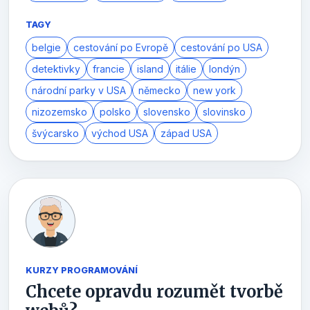
TAGY
belgie
cestování po Evropě
cestování po USA
detektivky
francie
island
itálie
londýn
národní parky v USA
německo
new york
nizozemsko
polsko
slovensko
slovinsko
švýcarsko
východ USA
západ USA
KURZY PROGRAMOVÁNÍ
Chcete opravdu rozumět tvorbě