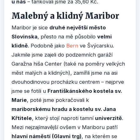
u nás
– tankovali jsme za 35,60 Kč.
Malebný a klidný Maribor
Maribor je sice
druhé největší město
Slovinska
, přesto na mě působilo
velmi
klidně
. Podobně jako
Bern
ve Švýcarsku.
Jakmile jsme zajeli do podzemních garáží
Garažna hiša Center (také na poměry velkých
měst malých a klidných), zamířili jsme na asi
dvouhodinovou procházku centrem – nejprve
jsme se fotili u
Františkánského kostela sv.
Marie
, poté jsme pokračovali k
mariborskému hradu a kostelu sv. Jana
Křtitele
, který stojí naproti tamní
univerzitě
.
Mezi nejzajímavější ovšem v Mariboru patří
hlavní náměstí (Glavni trg)
, na kterém se