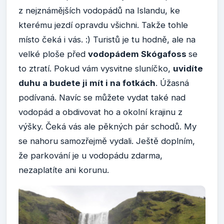
z nejznámějších vodopádů na Islandu, ke
kterému jezdí opravdu všichni. Takže tohle
místo čeká i vás. :) Turistů je tu hodně, ale na
velké ploše před
vodopádem Skógafoss
se
to ztratí. Pokud vám vysvitne sluníčko,
uvidíte
duhu a budete ji mít i na fotkách
. Úžasná
podívaná. Navíc se můžete vydat také nad
vodopád a obdivovat ho a okolní krajinu z
výšky. Čeká vás ale pěkných pár schodů. My
se nahoru samozřejmě vydali. Ještě doplním,
že parkování je u vodopádu zdarma,
nezaplatíte ani korunu.