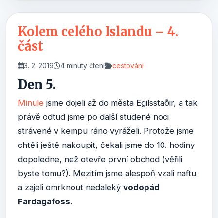
Kolem celého Islandu – 4.
část
3. 2. 2019
4 minuty čtení
cestování
Den 5.
Minule
jsme dojeli až do města Egilsstaðir, a tak
právě odtud jsme po další studené noci
strávené v kempu ráno vyráželi. Protože jsme
chtěli ještě nakoupit, čekali jsme do 10. hodiny
dopoledne, než otevře první obchod (věřili
byste tomu?). Mezitím jsme alespoň vzali naftu
a zajeli omrknout nedaleký
vodopád
Fardagafoss
.