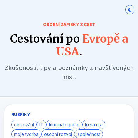
OSOBNÍ ZÁPISKY Z CEST
Cestování po
Evropě a
USA
.
Zkušenosti, tipy a poznámky z navštívených
míst.
RUBRIKY
cestování
IT
kinematografie
literatura
moje tvorba
osobní rozvoj
společnost