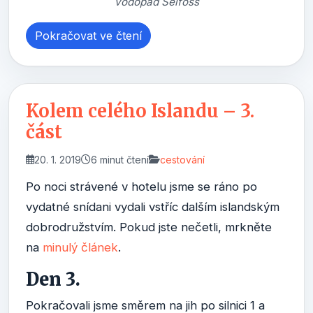
vodopád Selfoss
Pokračovat ve čtení
Kolem celého Islandu – 3.
část
20. 1. 2019
6 minut čtení
cestování
Po noci strávené v hotelu jsme se ráno po
vydatné snídani vydali vstříc dalším islandským
dobrodružstvím. Pokud jste nečetli, mrkněte
na
minulý článek
.
Den 3.
Pokračovali jsme směrem na jih po silnici 1 a