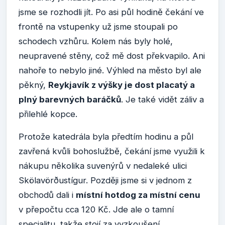
jsme se rozhodli jít. Po asi půl hodině čekání ve
frontě na vstupenky už jsme stoupali po
schodech vzhůru. Kolem nás byly holé,
neupravené stěny, což mě dost překvapilo. Ani
nahoře to nebylo jiné. Výhled na město byl ale
pěkný,
Reykjavík z výšky je dost placatý a
plný barevných baráčků
. Je také vidět záliv a
přilehlé kopce.
Protože katedrála byla předtím hodinu a půl
zavřená kvůli bohoslužbě, čekání jsme využili k
nákupu několika suvenýrů v nedaleké ulici
Skölavörðustígur. Později jsme si v jednom z
obchodů dali i
místní hotdog za místní cenu
v přepočtu cca 120 Kč. Jde ale o tamní
specialitu, takže stojí za vyzkoušení.