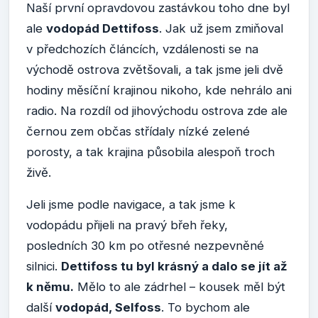
Naší první opravdovou zastávkou toho dne byl
ale
vodopád Dettifoss
. Jak už jsem zmiňoval
v předchozích článcích, vzdálenosti se na
východě ostrova zvětšovali, a tak jsme jeli dvě
hodiny měsíční krajinou nikoho, kde nehrálo ani
radio. Na rozdíl od jihovýchodu ostrova zde ale
černou zem občas střídaly nízké zelené
porosty, a tak krajina působila alespoň troch
živě.
Jeli jsme podle navigace, a tak jsme k
vodopádu přijeli na pravý břeh řeky,
posledních 30 km po otřesné nezpevněné
silnici.
Dettifoss tu byl krásný a dalo se jít až
k němu.
Mělo to ale zádrhel – kousek měl být
další
vodopád, Selfoss
. To bychom ale