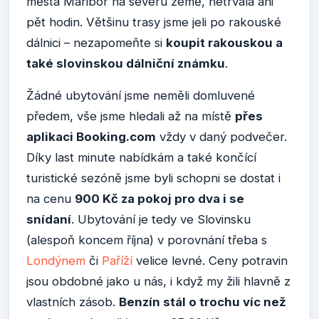
města Maribor na severu země, netrvala ani
pět hodin. Většinu trasy jsme jeli po rakouské
dálnici – nezapomeňte si
koupit rakouskou a
také slovinskou dálniční známku
.
Žádné ubytování jsme neměli domluvené
předem, vše jsme hledali až na místě
přes
aplikaci Booking.com
vždy v daný podvečer.
Díky last minute nabídkám a také končící
turistické sezóně jsme byli schopni se dostat i
na cenu
900 Kč za pokoj pro dva i se
snídaní
. Ubytování je tedy ve Slovinsku
(alespoň koncem října) v porovnání třeba s
Londýnem
či
Paříží
velice levné. Ceny potravin
jsou obdobné jako u nás, i když my žili hlavně z
vlastních zásob.
Benzín stál o trochu víc než