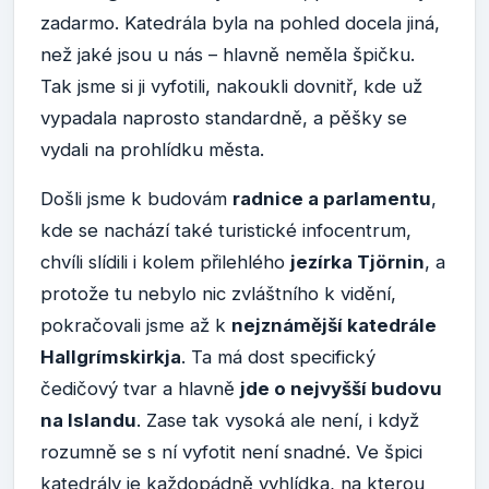
zadarmo. Katedrála byla na pohled docela jiná,
než jaké jsou u nás – hlavně neměla špičku.
Tak jsme si ji vyfotili, nakoukli dovnitř, kde už
vypadala naprosto standardně, a pěšky se
vydali na prohlídku města.
Došli jsme k budovám
radnice a parlamentu
,
kde se nachází také turistické infocentrum,
chvíli slídili i kolem přilehlého
jezírka Tjörnin
, a
protože tu nebylo nic zvláštního k vidění,
pokračovali jsme až k
nejznámější katedrále
Hallgrímskirkja
. Ta má dost specifický
čedičový tvar a hlavně
jde o nejvyšší budovu
na Islandu
. Zase tak vysoká ale není, i když
rozumně se s ní vyfotit není snadné. Ve špici
katedrály je každopádně vyhlídka, na kterou