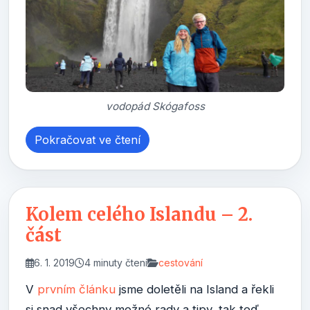
vodopád Skógafoss
Pokračovat ve čtení
Kolem celého Islandu – 2.
část
6. 1. 2019
4 minuty čtení
cestování
V
prvním článku
jsme doletěli na Island a řekli
si snad všechny možné rady a tipy, tak teď