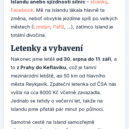
Islandu anebo sjízdnosti silnic
–
stránky
,
Facebook
. Mě na Islandu lákala hlavně ta
změna, neboť obvykle jezdíme spíš po velkých
městech (
Londýn
,
Paříž
, …), zatímco Island je
totální divočina.
Letenky a vybavení
Nakonec jsme letěli
od 30. srpna do 11. září
, a
to
z Prahy do Keflavíku
, což je tamní
mezinárodní letiště, asi 50 km od hlavního
města Reykjavík. Zpáteční letenka od ČSA nás
vyšla na cca 8000 Kč včetně zavazadla.
Jednalo se tehdy o večerní let, takže na
Islandu jsme přistáli pár minut po půlnoci.
Samotné cestě na Island samozřejmě