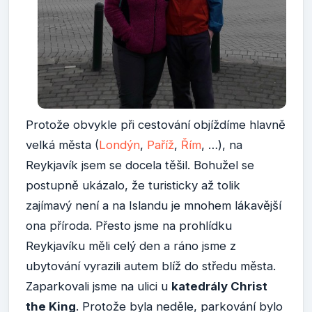
Protože obvykle při cestování objíždíme hlavně
velká města (
Londýn
,
Paříž
,
Řím
, …), na
Reykjavík jsem se docela těšil. Bohužel se
postupně ukázalo, že turisticky až tolik
zajímavý není a na Islandu je mnohem lákavější
ona příroda. Přesto jsme na prohlídku
Reykjavíku měli celý den a ráno jsme z
ubytování vyrazili autem blíž do středu města.
Zaparkovali jsme na ulici u
katedrály Christ
the King
. Protože byla neděle, parkování bylo