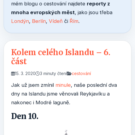
mém blogu o cestování najdete
reporty z
mnoha evropských měst
, jako jsou třeba
Londýn
,
Berlín
,
Vídeň
či
Řím
.
Kolem celého Islandu – 6.
část
15. 3. 2020
3 minuty čtení
cestování
Jak už jsem zmínil
minule
, naše poslední dva
dny na Islandu jsme věnovali Reykjavíku a
nakonec i Modré laguně.
Den 10.