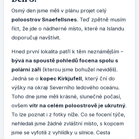
Osmý den jsme měli v plánu projet celý
poloostrov Snaefellsnes
. Teď zpětně musím
říct, že jde o nádherné místo, které na Islandu
doporučuji navštívit.
Hned první lokalita patří k těm neznámějším –
bývá na spoustě pohledů focena spolu s
polární září
(kterou jsme bohužel neviděli).
Jedná se o
kopec Kirkjufell
, který ční do
výšky na okraji Severního ledového oceánu.
Toho dne jsme měli krásné, slunečné počasí,
ovšem
vítr na celém poloostrově je ukrutný
.
To lze poznat i z fotky níže. Co se focení týče,
nehledali jsme žádné zvláštní místo, s kopcem
jsme se vyfotili z vyhlídky u silnice. Cesta