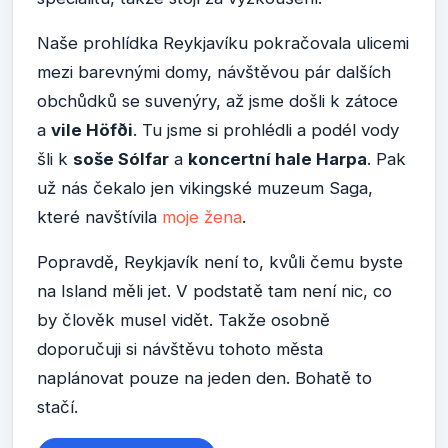
Naše prohlídka Reykjavíku pokračovala ulicemi
mezi barevnými domy, návštěvou pár dalších
obchůdků se suvenýry, až jsme došli k zátoce
a
vile Höfði
. Tu jsme si prohlédli a podél vody
šli k
soše Sólfar
a
koncertní hale Harpa
. Pak
už nás čekalo jen vikingské muzeum Saga,
které navštívila
moje žena
.
Popravdě, Reykjavík není to, kvůli čemu byste
na Island měli jet. V podstatě tam není nic, co
by člověk musel vidět. Takže osobně
doporučuji si návštěvu tohoto města
naplánovat pouze na jeden den. Bohatě to
stačí.