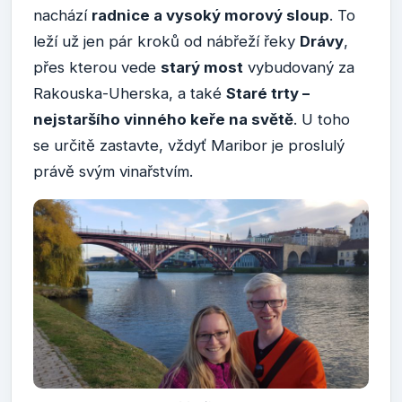
nachází
radnice a vysoký morový sloup
. To
leží už jen pár kroků od nábřeží řeky
Drávy
,
přes kterou vede
starý most
vybudovaný za
Rakouska-Uherska, a také
Staré trty –
nejstaršího vinného keře na světě
. U toho
se určitě zastavte, vždyť Maribor je proslulý
právě svým vinařstvím.