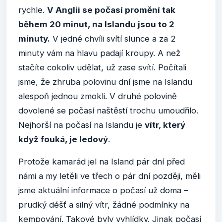
rychle.
V Anglii se počasí promění tak
během 20 minut, na Islandu jsou to 2
minuty.
V jedné chvíli svítí slunce a za 2
minuty vám na hlavu padají kroupy. A než
stačíte cokoliv udělat, už zase svítí. Počítali
jsme, že zhruba polovinu dní jsme na Islandu
alespoň jednou zmokli. V druhé polovině
dovolené se počasí naštěstí trochu umoudřilo.
Nejhorší na počasí na Islandu je
vítr, který
když fouká, je ledový
.
Protože kamarád jel na Island pár dní před
námi a my letěli ve třech o pár dní později, měli
jsme aktuální informace o počasí už doma –
prudký déšť a silný vítr, žádné podmínky na
kempování. Takové byly vyhlídky. Jinak počasí