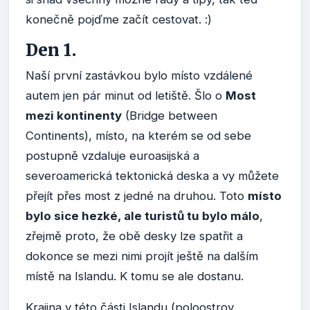
konečně pojďme začít cestovat. :)
Den 1.
Naší první zastávkou bylo místo vzdálené
autem jen pár minut od letiště. Šlo o
Most
mezi kontinenty
(Bridge between
Continents), místo, na kterém se od sebe
postupně vzdaluje euroasijská a
severoamerická tektonická deska a vy můžete
přejít přes most z jedné na druhou. Toto
místo
bylo sice hezké, ale turistů tu bylo málo
,
zřejmě proto, že obě desky lze spatřit a
dokonce se mezi nimi projít ještě na dalším
místě na Islandu. K tomu se ale dostanu.
Krajina v této části Islandu (poloostrov