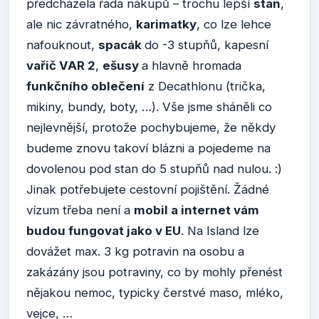
předcházela řada nákupů – trochu lepší
stan
,
ale nic závratného,
karimatky
, co lze lehce
nafouknout,
spacák
do -3 stupňů, kapesní
vařič VAR 2
,
ešusy
a hlavně hromada
funkčního oblečení
z Decathlonu (trička,
mikiny, bundy, boty, …). Vše jsme sháněli co
nejlevnější, protože pochybujeme, že někdy
budeme znovu takoví blázni a pojedeme na
dovolenou pod stan do 5 stupňů nad nulou. :)
Jinak potřebujete cestovní pojištění. Žádné
vízum třeba není a
mobil a internet vám
budou fungovat jako v EU
. Na Island lze
dovážet max. 3 kg potravin na osobu a
zakázány jsou potraviny, co by mohly přenést
nějakou nemoc, typicky čerstvé maso, mléko,
vejce, …