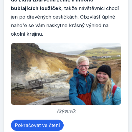
bublajících loužiček
, takže návštěvníci chodí
jen po dřevěných cestičkách. Obzvlášť úplně
nahoře se vám naskytne krásný výhled na
okolní krajinu.
Krýsuvík
Pokračovat ve čtení