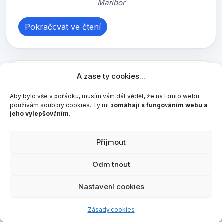
Maribor
Pokračovat ve čtení
A zase ty cookies...
Německé zámky
Neuschwanstein a Linderhof
Aby bylo vše v pořádku, musím vám dát vědět, že na tomto webu
používám soubory cookies. Ty mi
pomáhají s fungováním webu a
jeho vylepšováním
.
23. 7. 2018
4 minuty čtení
cestování
Rozhodli jsme se využít červencový
Přijmout
prodloužený víkend pro další cestování a
tentokrát jsme vyrazili
do Německa na
Odmítnout
zámky Neuschwanstein a Linderhof
.
Nastavení cookies
Především ten první je celosvětově známý
a turisty hojně navštěvovaný. V tomto článku
Zásady cookies
vám jako vždy napíši, jak jsme se měli, a dám