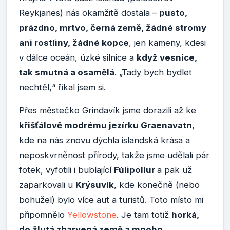
Reykjanes) nás okamžitě dostala –
pusto,
prázdno, mrtvo, černá země, žádné stromy
ani rostliny, žádné kopce
, jen kameny, kdesi
v dálce oceán, úzké silnice a
když vesnice,
tak smutná a osamělá
. „Tady bych bydlet
nechtěl,“ říkal jsem si.
Přes městečko Grindavík jsme dorazili až ke
křišťálově modrému jezírku Graenavatn
,
kde na nás znovu dýchla islandská krása a
neposkvrněnost přírody, takže jsme udělali pár
fotek, vyfotili i bublající
Fúlipollur
a pak už
zaparkovali u
Krýsuvík
, kde konečně (nebo
bohužel) bylo více aut a turistů. Toto místo mi
připomnělo
Yellowstone
. Je tam totiž
horká,
do žlutá zbarvená země a mnoho