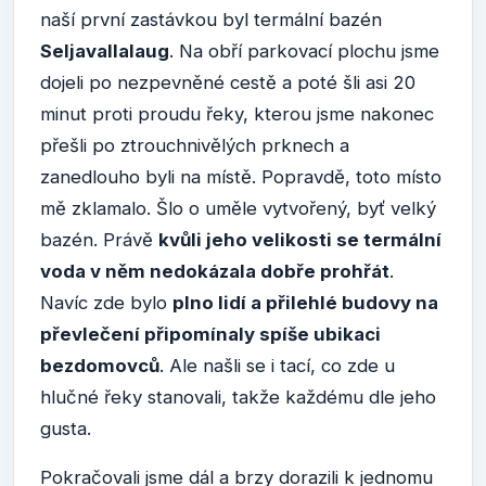
naší první zastávkou byl termální bazén
Seljavallalaug
. Na obří parkovací plochu jsme
dojeli po nezpevněné cestě a poté šli asi 20
minut proti proudu řeky, kterou jsme nakonec
přešli po ztrouchnivělých prknech a
zanedlouho byli na místě. Popravdě, toto místo
mě zklamalo. Šlo o uměle vytvořený, byť velký
bazén. Právě
kvůli jeho velikosti se termální
voda v něm nedokázala dobře prohřát
.
Navíc zde bylo
plno lidí a přilehlé budovy na
převlečení připomínaly spíše ubikaci
bezdomovců
. Ale našli se i tací, co zde u
hlučné řeky stanovali, takže každému dle jeho
gusta.
Pokračovali jsme dál a brzy dorazili k jednomu