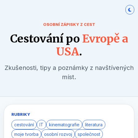
OSOBNÍ ZÁPISKY Z CEST
Cestování po
Evropě a
USA
.
Zkušenosti, tipy a poznámky z navštívených
míst.
RUBRIKY
cestování
IT
kinematografie
literatura
moje tvorba
osobní rozvoj
společnost