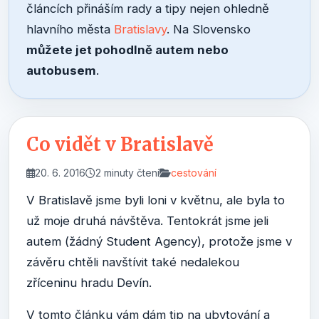
článcích přináším rady a tipy nejen ohledně
hlavního města
Bratislavy
. Na Slovensko
můžete jet pohodlně autem nebo
autobusem
.
Co vidět v Bratislavě
20. 6. 2016
2 minuty čtení
cestování
V Bratislavě jsme byli loni v květnu, ale byla to
už moje druhá návštěva. Tentokrát jsme jeli
autem (žádný Student Agency), protože jsme v
závěru chtěli navštívit také nedalekou
zříceninu hradu Devín.
V tomto článku vám dám tip na ubytování a