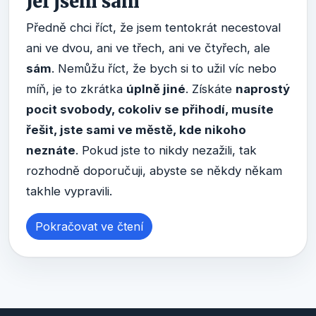
Jel jsem sám
Předně chci říct, že jsem tentokrát necestoval
ani ve dvou, ani ve třech, ani ve čtyřech, ale
sám
. Nemůžu říct, že bych si to užil víc nebo
míň, je to zkrátka
úplně jiné
. Získáte
naprostý
pocit svobody, cokoliv se přihodí, musíte
řešit, jste sami ve městě, kde nikoho
neznáte
. Pokud jste to nikdy nezažili, tak
rozhodně doporučuji, abyste se někdy někam
takhle vypravili.
Pokračovat ve čtení