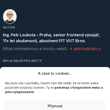
AUTOR
Ing. Petr Loukota – Praha, senior frontend vývojář,
11+ let zkušeností, absolvent FIT VUT Brno.
Miluji minimalismus a tvorbu webů.
→ petrloukota.cz
MOJE DALŠÍ PROJEKTY
kurzy-programovani.cz
A zase ty cookies...
Online kurzy HTML, CSS, JavaScriptu a Gitu
Aby bylo vše v pořádku, musím vám dát vědět, že na tomto webu
používám soubory cookies. Ty mi
pomáhají s fungováním webu a
jeho vylepšováním
.
pocetznaku.cz
Počítadlo znaků, slov a normostran
Přijmout