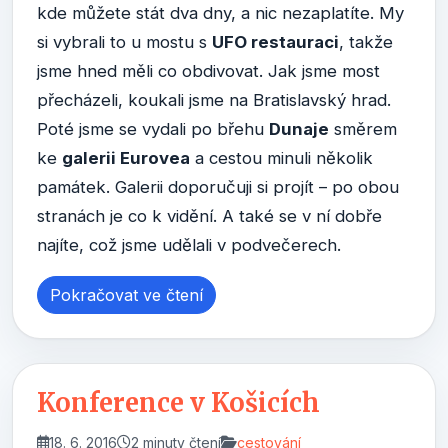
kde můžete stát dva dny, a nic nezaplatíte. My
si vybrali to u mostu s
UFO restauraci
, takže
jsme hned měli co obdivovat. Jak jsme most
přecházeli, koukali jsme na Bratislavský hrad.
Poté jsme se vydali po břehu
Dunaje
směrem
ke
galerii Eurovea
a cestou minuli několik
památek. Galerii doporučuji si projít – po obou
stranách je co k vidění. A také se v ní dobře
najíte, což jsme udělali v podvečerech.
Pokračovat ve čtení
Konference v Košicích
18. 6. 2016
2 minuty čtení
cestování