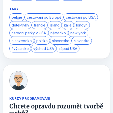
TAGY
belgie
cestování po Evropě
cestování po USA
detektivky
francie
island
itálie
londýn
národní parky v USA
německo
new york
nizozemsko
polsko
slovensko
slovinsko
švýcarsko
východ USA
západ USA
KURZY PROGRAMOVÁNÍ
Chcete opravdu rozumět tvorbě