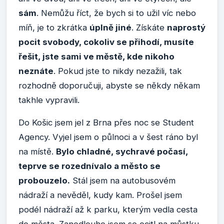
sám
. Nemůžu říct, že bych si to užil víc nebo
míň, je to zkrátka
úplně jiné
. Získáte
naprostý
pocit svobody, cokoliv se přihodí, musíte
řešit, jste sami ve městě, kde nikoho
neznáte
. Pokud jste to nikdy nezažili, tak
rozhodně doporučuji, abyste se někdy někam
takhle vypravili.
Do Košic jsem jel z Brna přes noc se Student
Agency. Vyjel jsem o půlnoci a v šest ráno byl
na místě.
Bylo chladné, sychravé počasí,
teprve se rozednívalo a město se
probouzelo.
Stál jsem na autobusovém
nádraží a nevěděl, kudy kam. Prošel jsem
podél nádraží až k parku, kterým vedla cesta
do města. Zanedlouho jsem se ocitl na můstku,