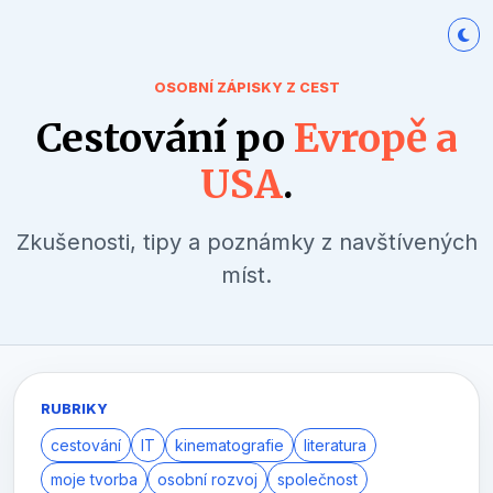
OSOBNÍ ZÁPISKY Z CEST
Cestování po
Evropě a
USA
.
Zkušenosti, tipy a poznámky z navštívených
míst.
RUBRIKY
cestování
IT
kinematografie
literatura
moje tvorba
osobní rozvoj
společnost