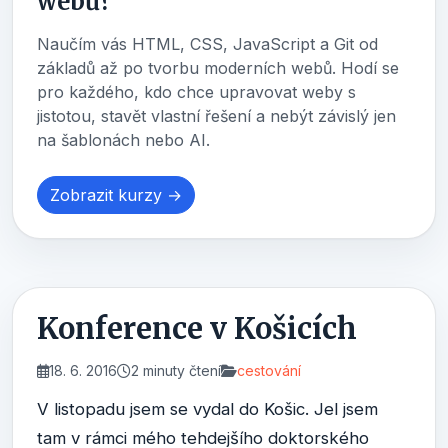
webů?
Naučím vás HTML, CSS, JavaScript a Git od
základů až po tvorbu moderních webů. Hodí se
pro každého, kdo chce upravovat weby s
jistotou, stavět vlastní řešení a nebýt závislý jen
na šablonách nebo AI.
Zobrazit kurzy →
Konference v Košicích
18. 6. 2016
2 minuty čtení
cestování
V listopadu jsem se vydal do Košic. Jel jsem
tam v rámci mého tehdejšího doktorského