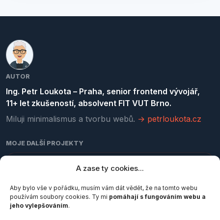
AUTOR
Ing. Petr Loukota – Praha, senior frontend vývojář,
11+ let zkušeností, absolvent FIT VUT Brno.
Miluji minimalismus a tvorbu webů.
→ petrloukota.cz
MOJE DALŠÍ PROJEKTY
kurzy-programovani.cz
A zase ty cookies...
Online kurzy HTML, CSS, JavaScriptu a Gitu
Aby bylo vše v pořádku, musím vám dát vědět, že na tomto webu
používám soubory cookies. Ty mi
pomáhají s fungováním webu a
jeho vylepšováním
.
pocetznaku.cz