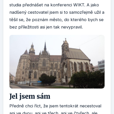
studia přednášet na konferenci WIKT. A jako
nadšený cestovatel jsem si to samozřejmě užil a
těšil se, že poznám město, do kterého bych se
bez příležitosti asi jen tak nevypravil.
Jel jsem sám
Předně chci říct, že jsem tentokrát necestoval
ani ve dvou, ani ve třech, ani ve čtyřech, ale