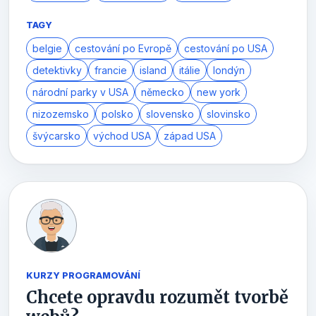
TAGY
belgie
cestování po Evropě
cestování po USA
detektivky
francie
island
itálie
londýn
národní parky v USA
německo
new york
nizozemsko
polsko
slovensko
slovinsko
švýcarsko
východ USA
západ USA
KURZY PROGRAMOVÁNÍ
Chcete opravdu rozumět tvorbě