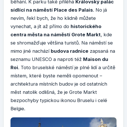
běhání. K parku také přiléhá
Královský palác
sídlící na náměstí Place des Palais
. No já
nevím, řekl bych, že ho klidně můžete
vynechat, a jít až přímo do
historického
centra města na náměstí Grote Markt
, kde
se shromažďuje většina turistů. Na náměstí se
mimo jiné nachází
budova radnice
zapsaná na
seznamu UNESCO a naproti též
Maison du
Roi
. Toto bruselské náměstí je plné lidí a určitě
místem, které byste neměli opomenout –
architektura místních budov je od ostatních
měst natolik odlišná, že je Grote Markt
bezpochyby typickou ikonou Bruselu i celé
Belgie.