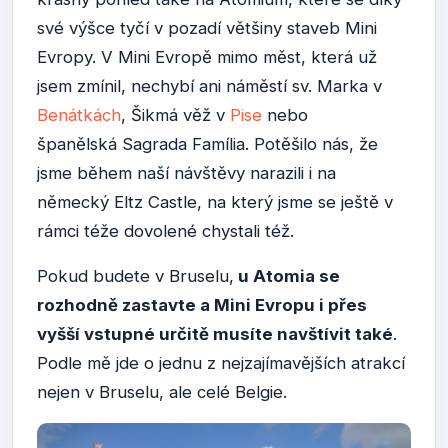
své výšce tyčí v pozadí většiny staveb Mini
Evropy. V Mini Evropě mimo měst, která už
jsem zmínil, nechybí ani náměstí sv. Marka v
Benátkách
, Šikmá věž v
Pise
nebo
španělská Sagrada Família. Potěšilo nás, že
jsme během naší návštěvy narazili i na
německý Eltz Castle, na který jsme se ještě v
rámci téže dovolené chystali též.
Pokud budete v Bruselu,
u Atomia se
rozhodně zastavte a Mini Evropu i přes
vyšší vstupné určitě musíte navštívit také
.
Podle mě jde o jednu z nejzajímavějších atrakcí
nejen v Bruselu, ale celé Belgie.