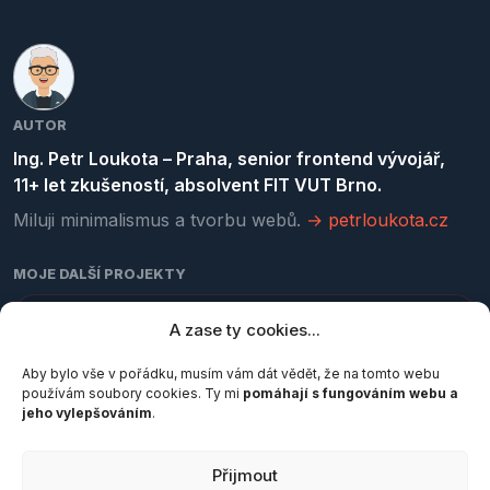
AUTOR
Ing. Petr Loukota – Praha, senior frontend vývojář,
11+ let zkušeností, absolvent FIT VUT Brno.
Miluji minimalismus a tvorbu webů.
→ petrloukota.cz
MOJE DALŠÍ PROJEKTY
kurzy-programovani.cz
A zase ty cookies...
Online kurzy HTML, CSS, JavaScriptu a Gitu
Aby bylo vše v pořádku, musím vám dát vědět, že na tomto webu
používám soubory cookies. Ty mi
pomáhají s fungováním webu a
jeho vylepšováním
.
pocetznaku.cz
Počítadlo znaků, slov a normostran
Přijmout