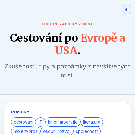
OSOBNÍ ZÁPISKY Z CEST
Cestování po
Evropě a
USA
.
Zkušenosti, tipy a poznámky z navštívených
míst.
RUBRIKY
cestování
IT
kinematografie
literatura
moje tvorba
osobní rozvoj
společnost