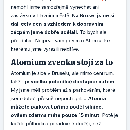
nemohli jsme samozřejmě vynechat ani
zastávku v hlavním městě.
Na Brusel jsme si
dali celý den a vzhledem k dopravním
zácpám jsme dobře udělali.
To bych ale
předbíhal. Nejprve vám povím o Atomiu, ke
kterému jsme vyrazili nejdříve.
Atomium zvenku stojí za to
Atomium je sice v Bruselu, ale mimo centrum,
takže
je vcelku pohodlně dostupné autem
.
My jsme měli problém až s parkováním, které
jsem doteď přesně nepochopil.
U Atomia
můžete parkovat přímo podél silnice,
ovšem zdarma máte pouze 15 minut.
Poté je
každá půlhodina paradoxně dražší, než