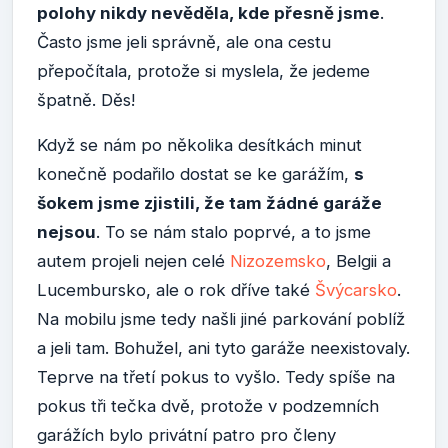
polohy nikdy nevěděla, kde přesně jsme
.
Často jsme jeli správně, ale ona cestu
přepočítala, protože si myslela, že jedeme
špatně. Děs!
Když se nám po několika desítkách minut
konečně podařilo dostat se ke garážím,
s
šokem jsme zjistili, že tam žádné garáže
nejsou
. To se nám stalo poprvé, a to jsme
autem projeli nejen celé
Nizozemsko
, Belgii a
Lucembursko, ale o rok dříve také
Švýcarsko
.
Na mobilu jsme tedy našli jiné parkování poblíž
a jeli tam. Bohužel, ani tyto garáže neexistovaly.
Teprve na třetí pokus to vyšlo. Tedy spíše na
pokus tři tečka dvě, protože v podzemních
garážích bylo privátní patro pro členy