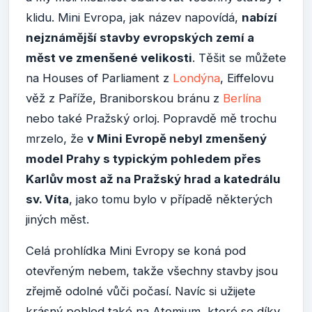
klidu. Mini Evropa, jak název napovídá,
nabízí
nejznámější stavby evropských zemí a
měst ve zmenšené velikosti
. Těšit se můžete
na Houses of Parliament z
Londýna
, Eiffelovu
věž z Paříže, Braniborskou bránu z
Berlína
nebo také Pražský orloj. Popravdě mě trochu
mrzelo, že
v Mini Evropě nebyl zmenšený
model Prahy s typickým pohledem přes
Karlův most až na Pražský hrad a katedrálu
sv. Víta
, jako tomu bylo v případě některých
jiných měst.
Celá prohlídka Mini Evropy se koná pod
otevřeným nebem, takže všechny stavby jsou
zřejmě odolné vůči počasí. Navíc si užijete
krásný pohled také na Atomium, které se díky