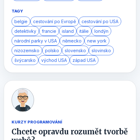
TAGY
belgie
cestování po Evropě
cestování po USA
detektivky
francie
island
itálie
londýn
národní parky v USA
německo
new york
nizozemsko
polsko
slovensko
slovinsko
švýcarsko
východ USA
západ USA
KURZY PROGRAMOVÁNÍ
Chcete opravdu rozumět tvorbě