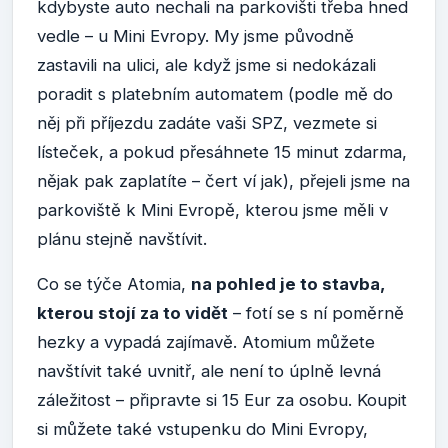
kdybyste auto nechali na parkovišti třeba hned
vedle – u Mini Evropy. My jsme původně
zastavili na ulici, ale když jsme si nedokázali
poradit s platebním automatem (podle mě do
něj při příjezdu zadáte vaši SPZ, vezmete si
lísteček, a pokud přesáhnete 15 minut zdarma,
nějak pak zaplatíte – čert ví jak), přejeli jsme na
parkoviště k Mini Evropě, kterou jsme měli v
plánu stejně navštívit.
Co se týče Atomia,
na pohled je to stavba,
kterou stojí za to vidět
– fotí se s ní poměrně
hezky a vypadá zajímavě. Atomium můžete
navštívit také uvnitř, ale není to úplně levná
záležitost – připravte si 15 Eur za osobu. Koupit
si můžete také vstupenku do Mini Evropy,