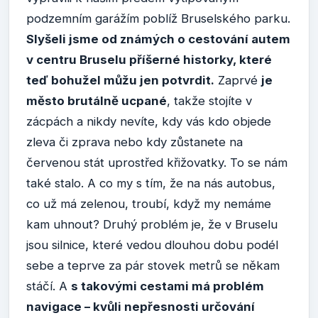
podzemním garážím poblíž Bruselského parku.
Slyšeli jsme od známých o cestování autem
v centru Bruselu příšerné historky, které
teď bohužel můžu jen potvrdit.
Zaprvé
je
město brutálně ucpané
, takže stojíte v
zácpách a nikdy nevíte, kdy vás kdo objede
zleva či zprava nebo kdy zůstanete na
červenou stát uprostřed křižovatky. To se nám
také stalo. A co my s tím, že na nás autobus,
co už má zelenou, troubí, když my nemáme
kam uhnout? Druhý problém je, že v Bruselu
jsou silnice, které vedou dlouhou dobu podél
sebe a teprve za pár stovek metrů se někam
stáčí. A
s takovými cestami má problém
navigace – kvůli nepřesnosti určování