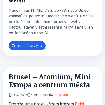
webů?
Naučím vás HTML, CSS, JavaScript a Git od
základů až po tvorbu moderních webů. Hodí se
pro každého, kdo chce upravovat weby s
jistotou, stavět vlastní řešení a nebýt závislý jen
na šablonách nebo AI.
Zobrazit kurzy →
Brusel – Atomium, Mini
Evropa a centrum města
10. 4. 2018
5 minut čtení
cestování
Protože jsme projeli křížem krážem
Belgii
,