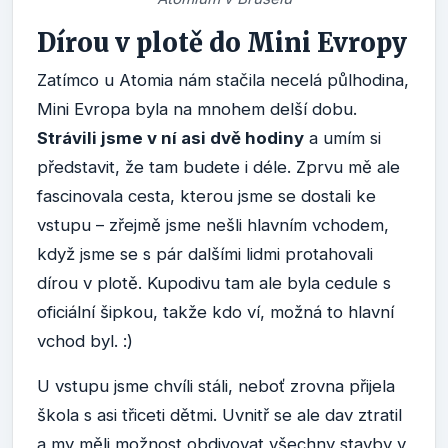
Dírou v plotě do Mini Evropy
Zatímco u Atomia nám stačila necelá půlhodina,
Mini Evropa byla na mnohem delší dobu.
Strávili jsme v ní asi dvě hodiny
a umím si
představit, že tam budete i déle. Zprvu mě ale
fascinovala cesta, kterou jsme se dostali ke
vstupu – zřejmě jsme nešli hlavním vchodem,
když jsme se s pár dalšími lidmi protahovali
dírou v plotě. Kupodivu tam ale byla cedule s
oficiální šipkou, takže kdo ví, možná to hlavní
vchod byl. :)
U vstupu jsme chvíli stáli, neboť zrovna přijela
škola s asi třiceti dětmi. Uvnitř se ale dav ztratil
a my měli možnost obdivovat všechny stavby v