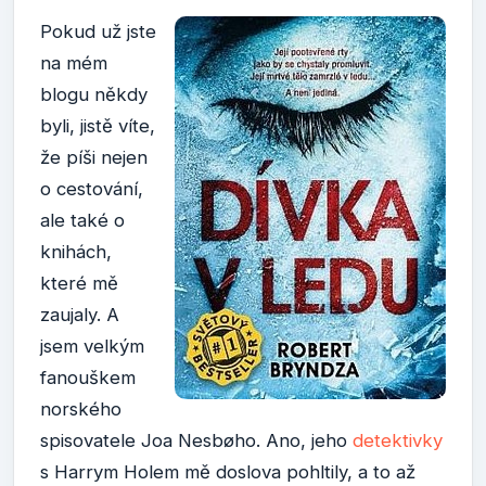
Pokud už jste
na mém
blogu někdy
byli, jistě víte,
že píši nejen
o cestování,
ale také o
knihách,
které mě
zaujaly. A
jsem velkým
fanouškem
norského
spisovatele Joa Nesbøho. Ano, jeho
detektivky
s Harrym Holem mě doslova pohltily, a to až