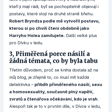
kteří ji mají rádi, byť se pochopitelně objevují i
postavy, které stojí na druhé straně břehu.
Robert Bryndza podle mě vytvořil postavu,
kterou si po chvíli čtení obdobně jako
Harryho Holea zamilujete.
Další velké plus
pro Dívku v ledu.
3, Přiměřená porce násilí a
žádná témata, co by byla tabu
Třetím důvodem, proč se kniha dostala až na
můj blog, je zřejmě to, co musí mít každá
detektivka –
příběh přiměřeného násilí, sexu
a homosexuality, současně plný napětí,
zvratů a čtenářova očekávání, kdo je vrah
.
Alespoň tak je to v prvním díle, v Dívce v ledu,