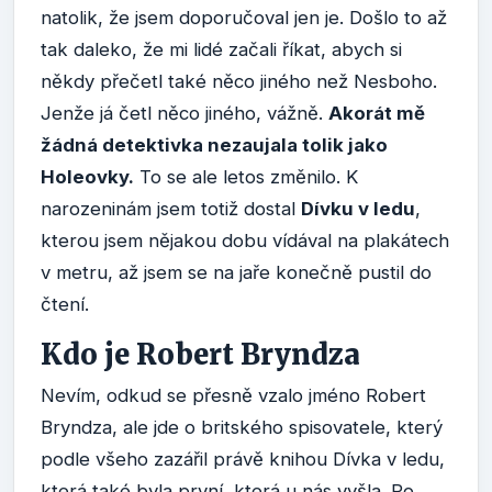
natolik, že jsem doporučoval jen je. Došlo to až
tak daleko, že mi lidé začali říkat, abych si
někdy přečetl také něco jiného než Nesboho.
Jenže já četl něco jiného, vážně.
Akorát mě
žádná detektivka nezaujala tolik jako
Holeovky.
To se ale letos změnilo. K
narozeninám jsem totiž dostal
Dívku v ledu
,
kterou jsem nějakou dobu vídával na plakátech
v metru, až jsem se na jaře konečně pustil do
čtení.
Kdo je Robert Bryndza
Nevím, odkud se přesně vzalo jméno Robert
Bryndza, ale jde o britského spisovatele, který
podle všeho zazářil právě knihou Dívka v ledu,
která také byla první, která u nás vyšla. Po