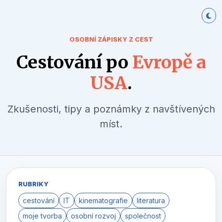
OSOBNÍ ZÁPISKY Z CEST
Cestování po
Evropě a
USA
.
Zkušenosti, tipy a poznámky z navštívených
míst.
RUBRIKY
cestování
IT
kinematografie
literatura
moje tvorba
osobní rozvoj
společnost