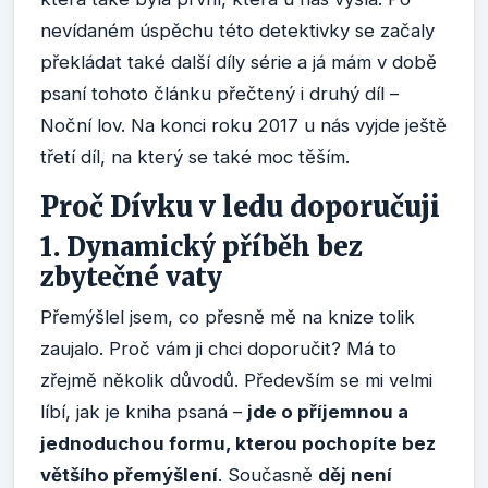
nevídaném úspěchu této detektivky se začaly
překládat také další díly série a já mám v době
psaní tohoto článku přečtený i druhý díl –
Noční lov. Na konci roku 2017 u nás vyjde ještě
třetí díl, na který se také moc těším.
Proč Dívku v ledu doporučuji
1. Dynamický příběh bez
zbytečné vaty
Přemýšlel jsem, co přesně mě na knize tolik
zaujalo. Proč vám ji chci doporučit? Má to
zřejmě několik důvodů. Především se mi velmi
líbí, jak je kniha psaná –
jde o příjemnou a
jednoduchou formu, kterou pochopíte bez
většího přemýšlení
. Současně
děj není