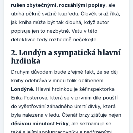
rušen zbytečnými, rozsáhlými popisy
, ale
ubíhá pěkně svižně kupředu. Člověk si až říká,
jak kniha může být tak dlouhá, když autor
popisuje jen to nezbytné. Vatu v této
detektivce tedy rozhodně nečekejte.
2. Londýn a sympatická hlavní
hrdinka
Druhým důvodem bude zřejmě fakt, že se děj
knihy odehrává v mnou tolik oblíbeném
Londýně
. Hlavní hrdinkou je šéfinspektorka
Erika Fosterová, která se v prvním díle pouští
do vyšetřování záhadného úmrtí dívky, která
byla nalezena v ledu. Čtenář brzy zjišťuje nejen
děsivou minulost Eriky
, ale seznamuje se
také s jejími spolupracovníky a nadřízenými,