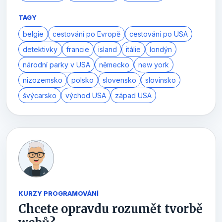
TAGY
belgie
cestování po Evropě
cestování po USA
detektivky
francie
island
itálie
londýn
národní parky v USA
německo
new york
nizozemsko
polsko
slovensko
slovinsko
švýcarsko
východ USA
západ USA
KURZY PROGRAMOVÁNÍ
Chcete opravdu rozumět tvorbě