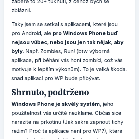
zabere to 20+ ťuknutí, z čehož bych se
zbláznil.
Taky jsem se setkal s aplikacemi, které jsou
pro Android, ale
pro Windows Phone buď
nejsou vůbec, nebo jsou jen tak nějak, aby
byly
. Např. Zombies, Run! (btw výborná
aplikace, při běhání vás honí zombíci, což vás
motivuje k lepším výkonům). To je velká škoda,
snad aplikací pro WP bude přibývat.
Shrnuto, podtrženo
Windows Phone je skvělý systém
, jeho
použitelnost vás určitě nezklame. Občas sice
narazíte na prkotinu (Jak sakra zapnout tichý
režim? Proč ta aplikace není pro WP?), která