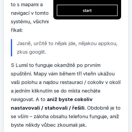
to s mapami a
navigací v tomto
systému, všichni
říkali:
Jasně, určitě to nějak jde, nějakou appkou,
zkus googlit.
S Lumií to funguje okamžitě po prvním
spuštění. Mapy vám během tří vteřin ukážou
vaši polohu a najdou restauraci / cokoliv v okolí
a jedním kliknutím se do místa necháte
navigovat. A to
aniž byste cokoliv
nastavovali / stahovali / řešili
. Obdobně je to
se vším – záloha obsahu telefonu funguje, aniž
byste někdy vůbec zkoumali jak.