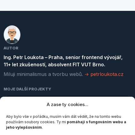
AUTOR
Ing. Petr Loukota – Praha, senior frontend vývojář,
11+ let zkušeností, absolvent FIT VUT Brno.
Miluji minimalismus a tvorbu webů.
→ petrloukota.cz
MOJE DALŠÍ PROJEKTY
kurzy-programovani.cz
A zase ty cookies...
Online kurzy HTML, CSS, JavaScriptu a Gitu
Aby bylo vše v pořádku, musím vám dát vědět, že na tomto webu
používám soubory cookies. Ty mi
pomáhají s fungováním webu a
jeho vylepšováním
.
pocetznaku.cz