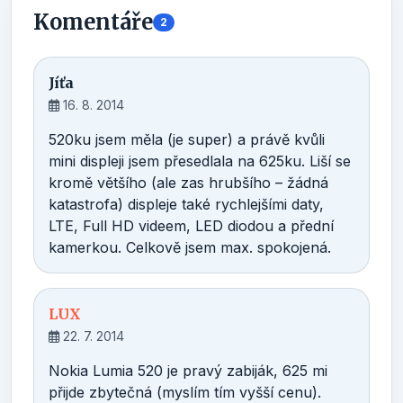
Komentáře
2
Jíťa
16. 8. 2014
520ku jsem měla (je super) a právě kvůli
mini displeji jsem přesedlala na 625ku. Liší se
kromě většího (ale zas hrubšího – žádná
katastrofa) displeje také rychlejšími daty,
LTE, Full HD videem, LED diodou a přední
kamerkou. Celkově jsem max. spokojená.
LUX
22. 7. 2014
Nokia Lumia 520 je pravý zabiják, 625 mi
přijde zbytečná (myslím tím vyšší cenu).