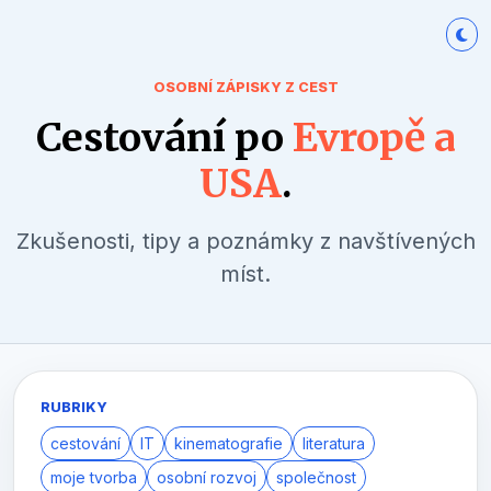
OSOBNÍ ZÁPISKY Z CEST
Cestování po
Evropě a
USA
.
Zkušenosti, tipy a poznámky z navštívených
míst.
RUBRIKY
cestování
IT
kinematografie
literatura
moje tvorba
osobní rozvoj
společnost