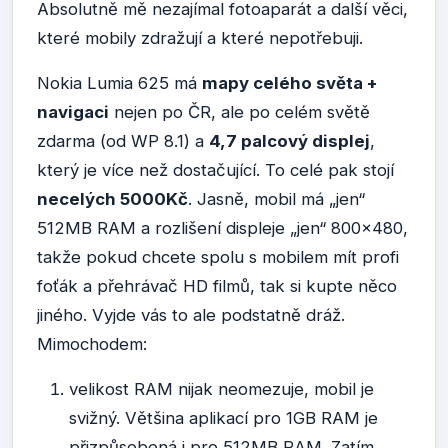
Absolutně mě nezajímal fotoaparát a další věci,
které mobily zdražují a které nepotřebuji.
Nokia Lumia 625 má
mapy celého světa +
navigaci
nejen po ČR, ale po celém světě
zdarma (od WP 8.1) a
4,7 palcový displej
,
který je více než dostačující. To celé pak stojí
necelých 5000Kč
. Jasně, mobil má „jen“
512MB RAM a rozlišení displeje „jen“ 800×480,
takže pokud chcete spolu s mobilem mít profi
foťák a přehrávač HD filmů, tak si kupte něco
jiného. Vyjde vás to ale podstatně dráž.
Mimochodem:
velikost RAM nijak neomezuje, mobil je
svižný. Většina aplikací pro 1GB RAM je
přizpůsobená i pro 512MB RAM. Zatím