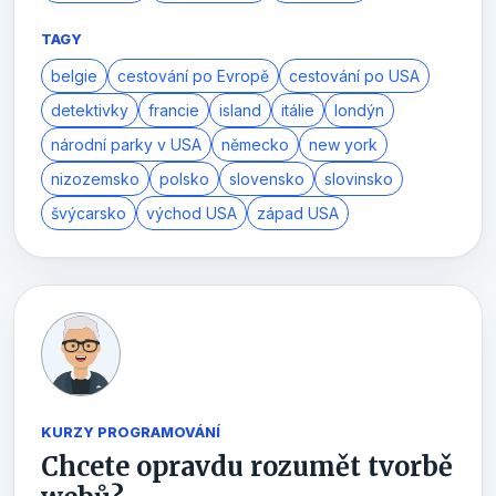
TAGY
belgie
cestování po Evropě
cestování po USA
detektivky
francie
island
itálie
londýn
národní parky v USA
německo
new york
nizozemsko
polsko
slovensko
slovinsko
švýcarsko
východ USA
západ USA
KURZY PROGRAMOVÁNÍ
Chcete opravdu rozumět tvorbě