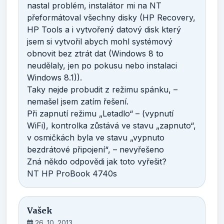
nastal problém, instalátor mi na NT
přeformátoval všechny disky (HP Recovery,
HP Tools a i vytvořený datový disk který
jsem si vytvořil abych mohl systémový
obnovit bez ztrát dat (Windows 8 to
neudělaly, jen po pokusu nebo instalaci
Windows 8.1)).
Taky nejde probudit z režimu spánku, –
nemašel jsem zatím řešení.
Při zapnutí režimu „Letadlo“ – (vypnutí
WiFi), kontrolka zůstává ve stavu „zapnuto“,
v osmičkách byla ve stavu „vypnuto
bezdrátové připojení“, – nevyřešeno
Zná někdo odpovědi jak toto vyřešit?
NT HP ProBook 4740s
Vašek
26. 10. 2013