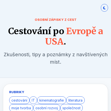
OSOBNÍ ZÁPISKY Z CEST
Cestování po
Evropě a
USA
.
Zkušenosti, tipy a poznámky z navštívených
míst.
RUBRIKY
cestování
IT
kinematografie
literatura
moje tvorba
osobní rozvoj
společnost