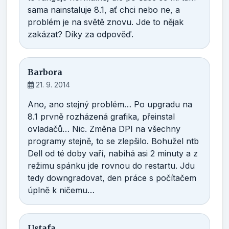
sama nainstaluje 8.1, ať chci nebo ne, a
problém je na světě znovu. Jde to nějak
zakázat? Díky za odpověď.
Barbora
21. 9. 2014
Ano, ano stejný problém… Po upgradu na
8.1 prvně rozházená grafika, přeinstal
ovladačů… Nic. Změna DPI na všechny
programy stejně, to se zlepšilo. Bohužel ntb
Dell od té doby vaří, nabíhá asi 2 minuty a z
režimu spánku jde rovnou do restartu. Jdu
tedy downgradovat, den práce s počítačem
úplně k ničemu…
Ustafa