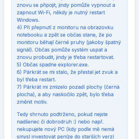
znovu se připojit, jindy pomůže vypnout a
zapnout Wi-Fi, někdy je nutný restart
Windows.
4) Při přepnutí z monitoru na obrazovku
notebooku a zpět se občas stane, že po
monitoru běhají černé pruhy (jakoby špatný
signál). Občas pomůže systém uspat a
znovu probudit, jindy je třeba restartovat.
5) Občas spadne explorer.exe.
6) Párkrát se mi stalo, že přestal jet zvuk a
byl třeba restart.
7) Párkrát mi zmizelo pozadí plochy (černá
plocha), a aby naskočilo zpět, bylo třeba
změnit motiv.
Tedy shrnuto podtrženo, pokud nejste
nadšenec či dobrodruh :) nebo např.
nekupujete nový PC (kdy podle mě nemá
smysl investovat peníze do starších verzí