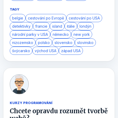
TAGY
belgie
cestování po Evropě
cestování po USA
detektivky
francie
island
itálie
londýn
národní parky v USA
německo
new york
nizozemsko
polsko
slovensko
slovinsko
švýcarsko
východ USA
západ USA
KURZY PROGRAMOVÁNÍ
Chcete opravdu rozumět tvorbě