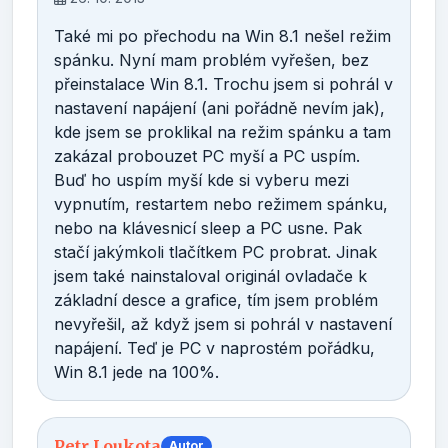
Také mi po přechodu na Win 8.1 nešel režim
spánku. Nyní mam problém vyřešen, bez
přeinstalace Win 8.1. Trochu jsem si pohrál v
nastavení napájení (ani pořádně nevím jak),
kde jsem se proklikal na režim spánku a tam
zakázal probouzet PC myší a PC uspím.
Buď ho uspím myší kde si vyberu mezi
vypnutím, restartem nebo režimem spánku,
nebo na klávesnicí sleep a PC usne. Pak
stačí jakýmkoli tlačítkem PC probrat. Jinak
jsem také nainstaloval originál ovladače k
základní desce a grafice, tím jsem problém
nevyřešil, až když jsem si pohrál v nastavení
napájení. Teď je PC v naprostém pořádku,
Win 8.1 jede na 100%.
Petr Loukota
Autor