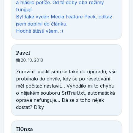
a hlásilo potíže. Od té doby oba režimy
fungují.
Byl také vydán Media Feature Pack, odkaz
jsem doplnil do článku.
Hodně štěstí všem. :)
Pavel
20. 10. 2013
Zdravím, pustil jsem se také do upgradu, vše
probíhalo do chvíle, kdy se po resetování
měl počítač nastavit… Vyhodilo mi to chybu
o nějakém souboru SrtTrail.txt, automatická
oprava nefunguje… Dá se z toho nějak
dostat? Díky
HOnza