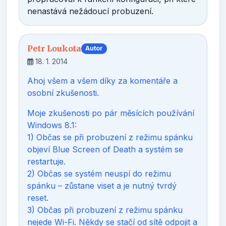
nenastává nežádoucí probuzení.
Petr Loukota
Autor
18. 1. 2014
Ahoj všem a všem díky za komentáře a
osobní zkušenosti.
Moje zkušenosti po pár měsících používání
Windows 8.1:
1) Občas se při probuzení z režimu spánku
objeví Blue Screen of Death a systém se
restartuje.
2) Občas se systém neuspí do režimu
spánku – zůstane viset a je nutný tvrdý
reset.
3) Občas při probuzení z režimu spánku
nejede Wi-Fi. Někdy se stačí od sítě odpojit a