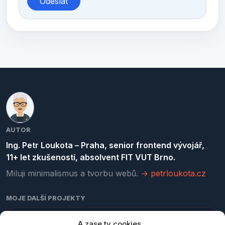
AUTOR
Ing. Petr Loukota – Praha, senior frontend vývojář,
11+ let zkušeností, absolvent FIT VUT Brno.
Miluji minimalismus a tvorbu webů.
→ petrloukota.cz
MOJE DALŠÍ PROJEKTY
kurzy-programovani.cz
A zase ty cookies...