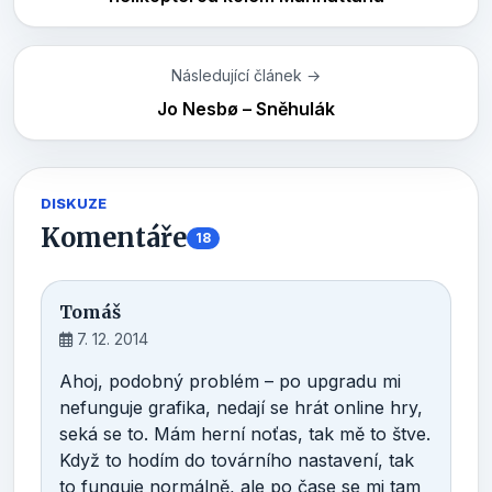
Následující článek →
Jo Nesbø – Sněhulák
DISKUZE
Komentáře
18
Tomáš
7. 12. 2014
Ahoj, podobný problém – po upgradu mi
nefunguje grafika, nedají se hrát online hry,
seká se to. Mám herní noťas, tak mě to štve.
Když to hodím do továrního nastavení, tak
to funguje normálně, ale po čase se mi tam