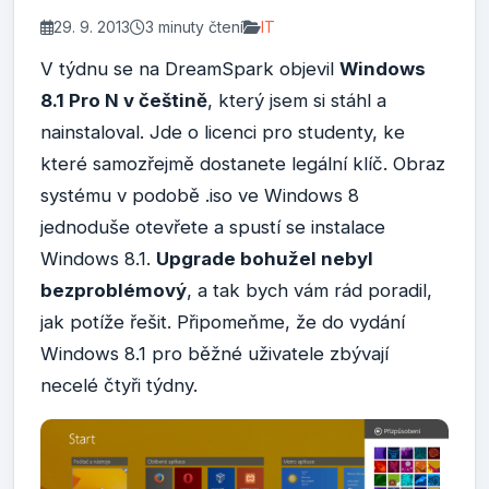
29. 9. 2013
3 minuty čtení
IT
V týdnu se na DreamSpark objevil
Windows
8.1 Pro N v češtině
, který jsem si stáhl a
nainstaloval. Jde o licenci pro studenty, ke
které samozřejmě dostanete legální klíč. Obraz
systému v podobě .iso ve Windows 8
jednoduše otevřete a spustí se instalace
Windows 8.1.
Upgrade bohužel nebyl
bezproblémový
, a tak bych vám rád poradil,
jak potíže řešit. Připomeňme, že do vydání
Windows 8.1 pro běžné uživatele zbývají
necelé čtyři týdny.