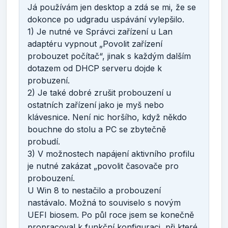
Já používám jen desktop a zdá se mi, že se
dokonce po udgradu uspávání vylepšilo.
1) Je nutné ve Správci zařízení u Lan
adaptéru vypnout „Povolit zařízení
probouzet počítač“, jinak s každým dalším
dotazem od DHCP serveru dojde k
probuzení.
2) Je také dobré zrušit probouzení u
ostatních zařízení jako je myš nebo
klávesnice. Není nic horšího, když někdo
bouchne do stolu a PC se zbytečně
probudí.
3) V možnostech napájení aktivního profilu
je nutné zakázat „povolit časovače pro
probouzení.
U Win 8 to nestačilo a probouzení
nastávalo. Možná to souviselo s novým
UEFI biosem. Po půl roce jsem se konečně
propracoval k funkční konfiguraci, při které