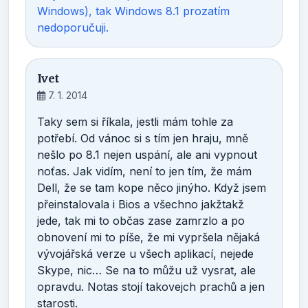
Windows), tak Windows 8.1 prozatím
nedoporučuji.
Ivet
7. 1. 2014
Taky sem si říkala, jestli mám tohle za
potřebí. Od vánoc si s tím jen hraju, mně
nešlo po 8.1 nejen uspání, ale ani vypnout
noťas. Jak vidím, není to jen tím, že mám
Dell, že se tam kope něco jinýho. Když jsem
přeinstalovala i Bios a všechno jakžtakž
jede, tak mi to občas zase zamrzlo a po
obnovení mi to píše, že mi vypršela nějaká
vývojářská verze u všech aplikací, nejede
Skype, nic… Se na to můžu už vysrat, ale
opravdu. Notas stojí takovejch prachů a jen
starosti.