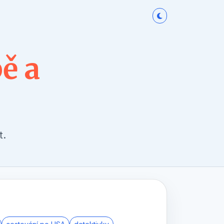
ě a
t.