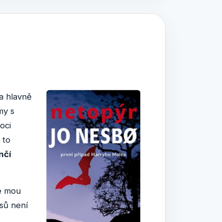
a hlavně
my s
oci
 to
nčí
je mou
asů není