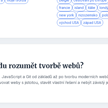
ra
moje tvorba
belgie
cestování po Evropě
francie
island
itálie
lond
new york
nizozemsko
pol
východ USA
západ USA
du rozumět tvorbě webů?
JavaScript a Git od základů až po tvorbu moderních webů
vat weby s jistotou, stavět vlastní řešení a nebýt závislý 