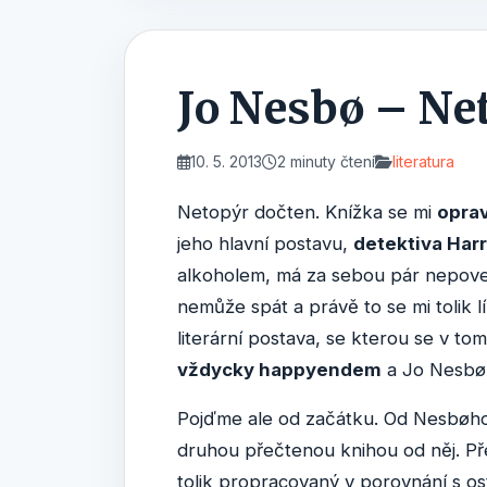
Jo Nesbø – Ne
10. 5. 2013
2 minuty čtení
literatura
Netopýr dočten. Knížka se mi
oprav
jeho hlavní postavu,
detektiva Har
alkoholem, má za sebou pár nepove
nemůže spát a právě to se mi tolik l
literární postava, se kterou se v to
vždycky happyendem
a Jo Nesbø t
Pojďme ale od začátku. Od Nesbøho
druhou přečtenou knihou od něj. Př
tolik propracovaný v porovnání s osta