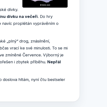
ské dívky.
nu dívku na večeři
. Do hry
 je navíc proplétán vyprávěním o
aké „plný“ drog, znásilnění,
čas vrací ke své minulosti. To se mi
vě ve zmíněné Července. Výborný je
dořešen i zbytek příběhu.
Nepřál
doslova hltám, nyní čtu bestseler