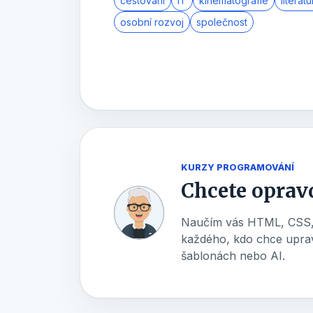
cestování
IT
kinematografie
literatu
osobní rozvoj
společnost
KURZY PROGRAMOVÁNÍ
Chcete oprav
Naučím vás HTML, CSS, 
každého, kdo chce upravo
šablonách nebo AI.