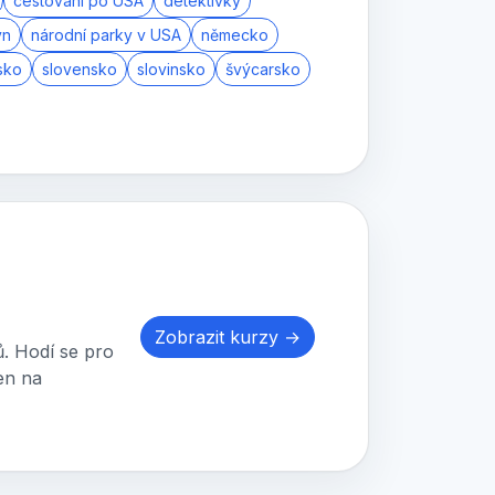
cestování po USA
detektivky
ýn
národní parky v USA
německo
sko
slovensko
slovinsko
švýcarsko
Zobrazit kurzy →
. Hodí se pro
jen na