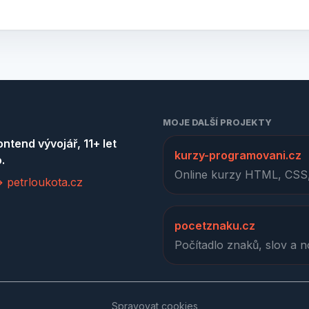
MOJE DALŠÍ PROJEKTY
ontend vývojář, 11+ let
kurzy-programovani.cz
.
Online kurzy HTML, CSS,
 petrloukota.cz
pocetznaku.cz
Počítadlo znaků, slov a 
Spravovat cookies