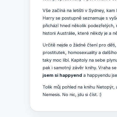
Vše začíná na letišti v Sydney, kam
Harry se postupně seznamuje s vyšet
přichází hned několik podezřelých, n
historii Austrálie, které někdy je a
Určitě nejde o žádné čtení pro dět
prostitutek, homosexuality a dalšíh
taky moc líbí. Kapitoly na sebe ply
pak i samotný závěr knihy. Vraha s
jsem si happyend
a happyendu jsem
Tolik můj pohled na knihu Netopýr, a
Nemesis. No nic, jdu si číst. :)