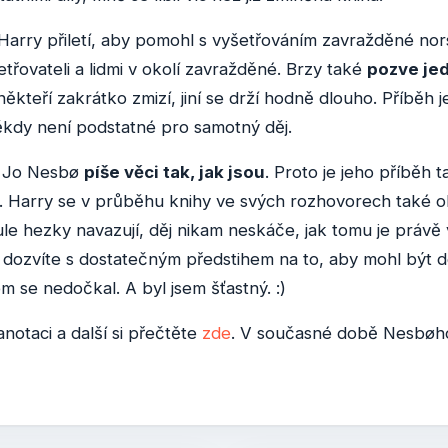
 Harry přiletí, aby pomohl s vyšetřováním zavražděné nor
řovateli a lidmi v okolí zavražděné. Brzy také
pozve jed
ěkteří zakrátko zmizí, jiní se drží hodně dlouho. Příběh
 někdy není podstatné pro samotný děj.
i, Jo Nesbø
píše věci tak, jak jsou
. Proto je jeho příběh t
o. Harry se v průběhu knihy ve svých rozhovorech také ob
nule hezky navazují, děj nikam neskáče, jak tomu je prá
e dozvíte s dostatečným předstihem na to, aby mohl být 
 se nedočkal. A byl jsem šťastný. :)
notaci a další si přečtěte
zde
. V současné době Nesbøho 