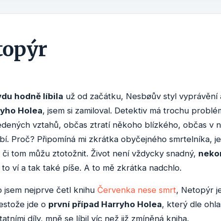
topýr
du hodně líbila
už od začátku, Nesbøův styl vyprávění 
ryho Holea
, jsem si zamiloval. Detektiv má trochu problé
dených vztahů, občas ztratí někoho blízkého, občas v n
íbí. Proč? Připomíná mi zkrátka obyčejného smrtelníka, je
m či tom můžu ztotožnit. Život není vždycky snadný,
neko
o ví a tak také píše. A to mě zkrátka nadchlo.
 jsem nejprve četl knihu
Červenka nese smrt
, Netopýr 
estože jde o
první případ Harryho Holea
, který dle ohl
tními díly, mně se líbil víc než již zmíněná kniha.