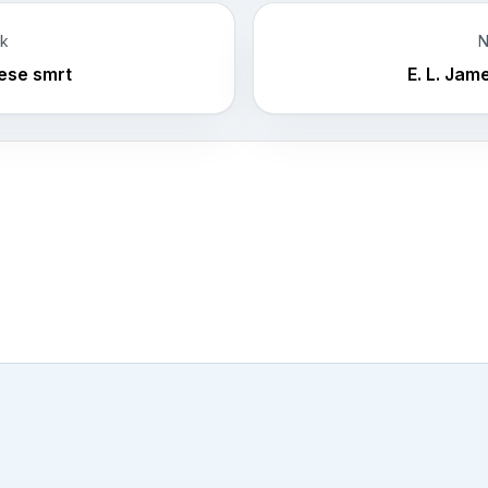
ek
N
ese smrt
E. L. Jam